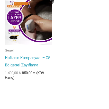
İndirim!
fiyat:
andaki
1.400,00 ₺.
fiyat:
850,00 ₺.
Genel
Haftanın Kampanyası – G5
Bölgesel Zayıflama
1.400,00
₺
850,00
₺
(KDV
Hariç)