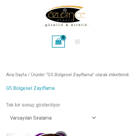
İçeriğe
atla
Ana Sayfa
/ Ürünler “G5 Bölgesel Zayıflama” olarak etiketlendi
G5 Bölgesel Zayıflama
Tek bir sonuç gösteriliyor
Orijinal
Şu